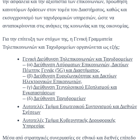
την ασφάλεια και την αξιοπιστία των επικοινωνιών, προώθηση
καινοτόμων δράσεων στον τομέα του Διαστήματος, καθώς και
εκσυγχρονισμό των ταχυδρομικών υπηρεσιών, ώστε να
ανταποκρίνονται στις ανάγκες της κοινωνίας και της οικονομίας.
Για την επίτευξη των στόχων της, η Γενική Γραμματεία
Τηλεπικοινωνιών και Ταχυδρομείων οργανώνεται ως εξής:
Γενική Διεύθυνση Τηλεπικοινωνιών και Ταχυδρομείων
-- (α)
Διεύθυνση Ασύρματων Επικοινωνιών, Δικτύων
Πέμπτης Γενιάς (5G) και Διαστήματος,
-- (β)
Διεύθυνση Ευρυζωνικότητας και Δικτύων
Ηλεκτρονικών Επικοινωνιών,
-- (γ)
Διεύθυνση Τεχνολογικού Εξοπλισμού και
Εγκαταστάσεων
-- (δ)
Διεύθυνση Ταχυδρομείων
Αυτοτελές Τμήμα Εσωτερικού Συντονισμού και Διεθνών
Σχέσεων
Αυτοτελές Τμήμα Κυβερνητικής Δορυφορικής
Υπηρεσίας
Μέσα από στρατηγικές συνεργασίες σε εθνικό και διεθνές επίπεδο