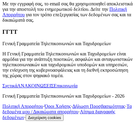
Με την εγγραφή σας, το email σας θα χρησιμοποιηθεί αποκλειστικά
για την αποστολή του ενημερωτικού δελτίου. Δείτε την
Πολιτική
Απορρήτου
για τον τρόπο επεξεργασίας των δεδομένων σας και τα
δικαιώματά σας.
ΓΓΤΤ
Γενική Γραμματεία Τηλεπικοινωνιών και Ταχυδρομείων
Η Γενική Γραμματεία Τηλεπικοινωνιών και Ταχυδρομείων είναι
αρμόδια για την ανάπτυξη ποιοτικών, ασφαλών και ανταγωνιστικών
τηλεπικοινωνιακών και ταχυδρομικών υποδομών και υπηρεσιών,
την ενίσχυση της κυβερνοασφάλειας και τη διεθνή εκπροσώπηση
της χώρας στον ψηφιακό τομέα.
Σχετικά
ΑΝΑΚΟΙΝΩΣΕΙΣ
Επικοινωνία
Γενική Γραμματεία Τηλεπικοινωνιών και Ταχυδρομείων - 2026
Πολιτική Απορρήτου
·
Όροι Χρήσης
·
Δήλωση Προσβασιμότητας
·
Τα
δεδομένα μου / Δικαιώματα απορρήτου
·
Αίτημα διαγραφής
δεδομένων
·
Διαχείριση cookies